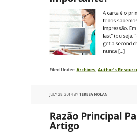
A carta é o pr
todos sabemos
impressão. Em 
last” (ou seja
get a second ch
nunca […]
Filed Under:
Archives
,
Author's Resourc
JULY 28, 2014
BY
TERESA NOLAN
Razão Principal P
Artigo