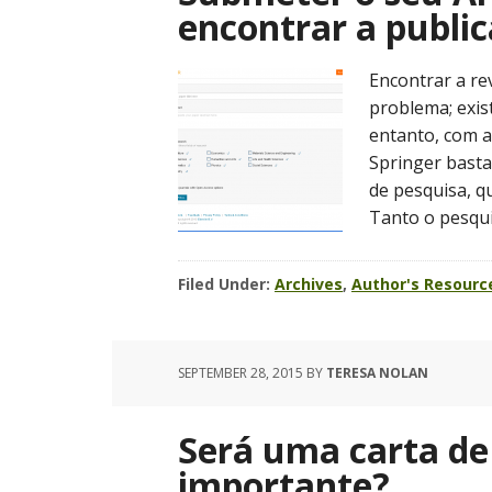
encontrar a public
Encontrar a re
problema; exis
entanto, com a
Springer basta
de pesquisa, q
Tanto o pesqui
Filed Under:
Archives
,
Author's Resourc
SEPTEMBER 28, 2015
BY
TERESA NOLAN
Será uma carta de
importante?