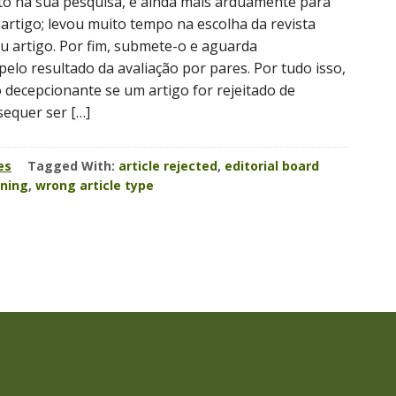
o na sua pesquisa, e ainda mais arduamente para
 artigo; levou muito tempo na escolha da revista
eu artigo. Por fim, submete-o e aguarda
elo resultado da avaliação por pares. Por tudo isso,
 decepcionante se um artigo for rejeitado de
sequer ser […]
es
Tagged With:
article rejected
,
editorial board
ening
,
wrong article type