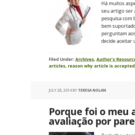
Há muitos aspe
seu artigo ser
pesquisa com b
bem suportado
perguntam aos 
decide aceitar 
Filed Under:
Archives
,
Author's Resourc
articles
,
reason why article is accepted
JULY 28, 2014
BY
TERESA NOLAN
Porque foi o meu 
avaliação por pare