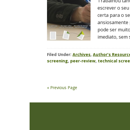
Trabalhou tant
escrever o seu
certa para o s
ansiosamente p
pode ser muito
imediato, sem 
Filed Under:
Archives
,
Author's Resourc
screening
,
peer-review
,
technical scre
« Previous Page